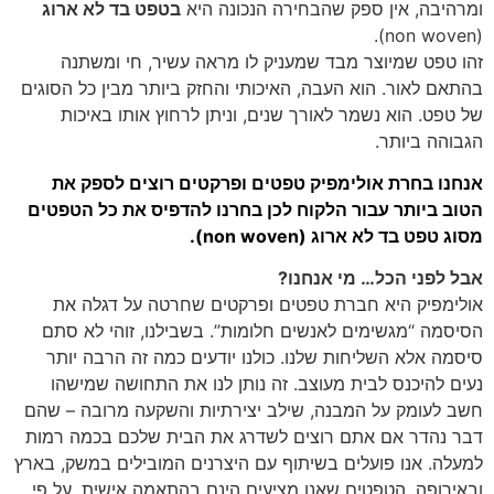
ומרהיבה, אין ספק שהבחירה הנכונה היא
בטפט בד לא ארוג
(non woven).
זהו טפט שמיוצר מבד שמעניק לו מראה עשיר, חי ומשתנה
בהתאם לאור. הוא העבה, האיכותי והחזק ביותר מבין כל הסוגים
של טפט. הוא נשמר לאורך שנים, וניתן לרחוץ אותו באיכות
הגבוהה ביותר.
אנחנו בחרת אולימפיק טפטים ופרקטים רוצים לספק את
הטוב ביותר עבור הלקוח לכן בחרנו להדפיס את כל הטפטים
מסוג טפט בד לא ארוג (non woven).
אבל לפני הכל… מי אנחנו?
אולימפיק היא חברת טפטים ופרקטים שחרטה על דגלה את
הסיסמה “מגשימים לאנשים חלומות”. בשבילנו, זוהי לא סתם
סיסמה אלא השליחות שלנו. כולנו יודעים כמה זה הרבה יותר
נעים להיכנס לבית מעוצב. זה נותן לנו את התחושה שמישהו
חשב לעומק על המבנה, שילב יצירתיות והשקעה מרובה – שהם
דבר נהדר אם אתם רוצים לשדרג את הבית שלכם בכמה רמות
למעלה. אנו פועלים בשיתוף עם היצרנים המובילים במשק, בארץ
ובאירופה. הטפטים שאנו מציעים הינם בהתאמה אישית, על פי