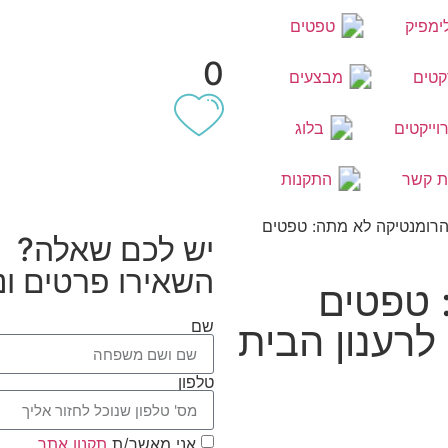
ימפיק
טפטים
0
קטים
מבצעים
וייקטים
בלוג
ת קשר
התקנות
רומנטיקה לא מתה: טפטים
יש לכם שאלה?
השאירו פרטים ונצ
 טפטים
שם
לרענון הבית
טלפון
אני מאשר/ת
תקנון אתר