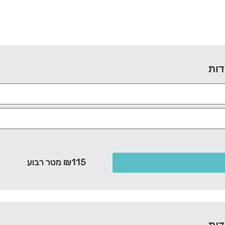
דות
₪115 מטר רבוע