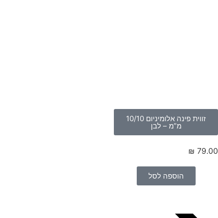
זווית פינה אלומיניום 10/10
מ”מ – לבן
₪
79.
הוספה לסל