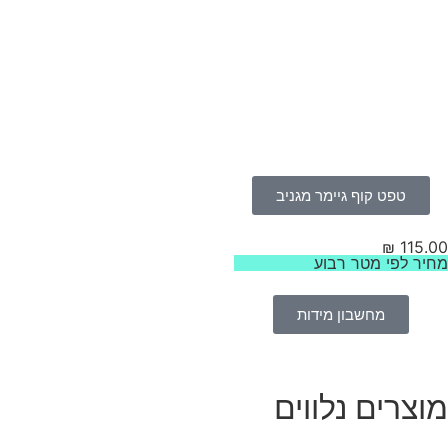
טפט קוף גיימר מגניב
₪
115.
יר לפי מטר רבוע
מחשבון מידות
וצרים נלווים