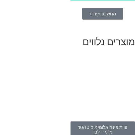
מחשבון מידות
וצרים נלווים
זווית פינה אלומיניום 10/10
מ”מ – לבן