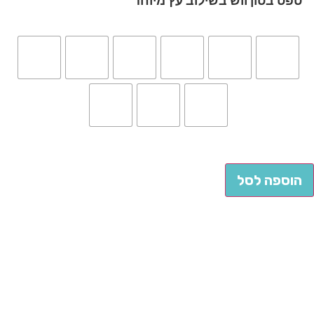
טפט בטון ווש בשילוב עץ מיוחד
הוספה לסל