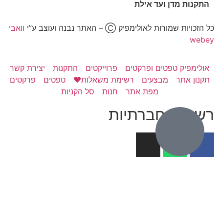
התקנות מדן ועד אילת
כל הזכויות שמורות לאולימפיק Ⓒ – האתר נבנה ועוצב ע”י
וואבי
webey
אולימפיק טפטים ופרקטים
פרוייקטים
התקנות
יצירת קשר
תקנון אתר
מבצעים
רשימת משאלות❤️
טפטים
פרקטים
מפת אתר
חנות
סל הקניות
רשתות חברתיות