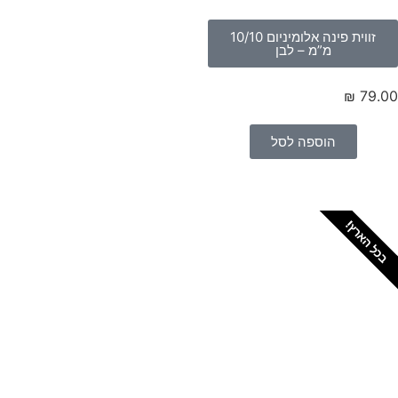
זווית פינה אלומיניום 10/10
מ”מ – לבן
₪
79.
הוספה לסל
כל הארץ!
צריכים מתקין מקצועי
לטפטים או פרקטים?
הזמנת מתקין