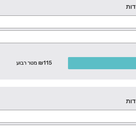
דות
₪115 מטר רבוע
דות