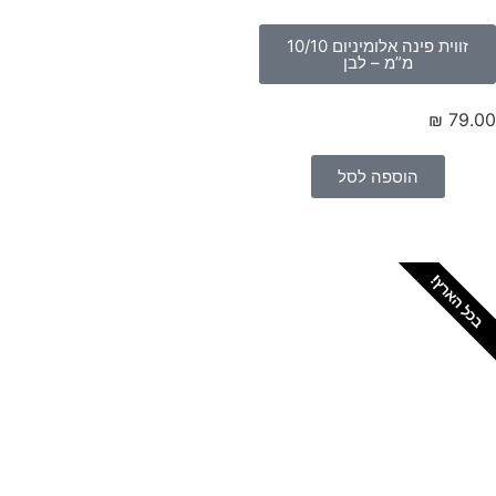
זווית פינה אלומיניום 10/10
מ”מ – לבן
₪
79.
הוספה לסל
כל הארץ!
צריכים מתקין מקצועי
לטפטים או פרקטים?
הזמנת מתקין