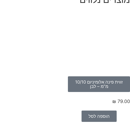
זווית פינה אלומיניום 10/10
מ”מ – לבן
₪
79.
הוספה לסל