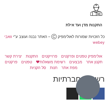
התקנות מדן ועד אילת
כל הזכויות שמורות לאולימפיק Ⓒ – האתר נבנה ועוצב ע”י
וואבי
webey
אולימפיק טפטים ופרקטים
פרוייקטים
התקנות
יצירת קשר
תקנון אתר
מבצעים
רשימת משאלות❤️
טפטים
פרקטים
מפת אתר
חנות
סל הקניות
רשתות חברתיות