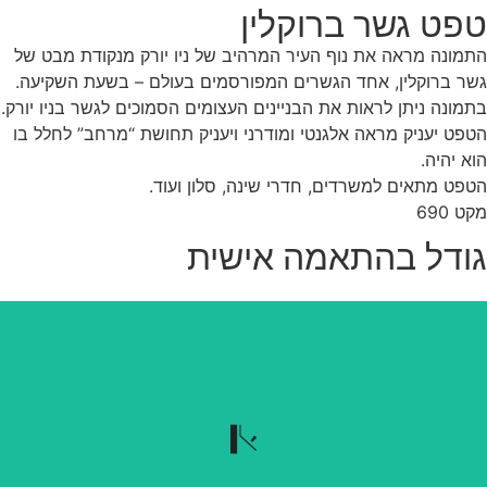
פט גשר ברוקלין
מונה מראה את נוף העיר המרהיב של ניו יורק מנקודת מבט של
ר ברוקלין, אחד הגשרים המפורסמים בעולם – בשעת השקיעה.
מונה ניתן לראות את הבניינים העצומים הסמוכים לגשר בניו יורק.
פט יעניק מראה אלגנטי ומודרני ויעניק תחושת “מרחב” לחלל בו
א יהיה.
פט מתאים למשרדים, חדרי שינה, סלון ועוד.
ט 690
ודל בהתאמה אישית
נשלף בקלות
הטפט נשלף בקלות כשרוצים להוריד