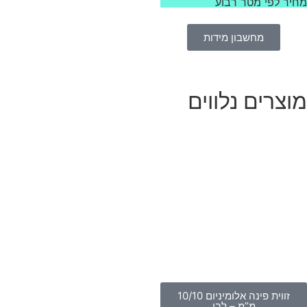
יר לפי מטר רבוע
מחשבון מידות
וצרים נלווים
זווית פינה אלומיניום 10/10
מ”מ – לבן