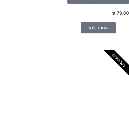
₪
79.
הוספה לסל
כל הארץ!
צריכים מתקין מקצועי
לטפטים או פרקטים?
הזמנת מתקין