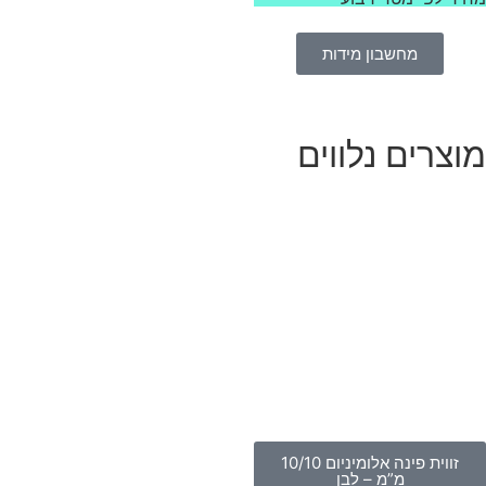
מחשבון מידות
וצרים נלווים
זווית פינה אלומיניום 10/10
מ”מ – לבן