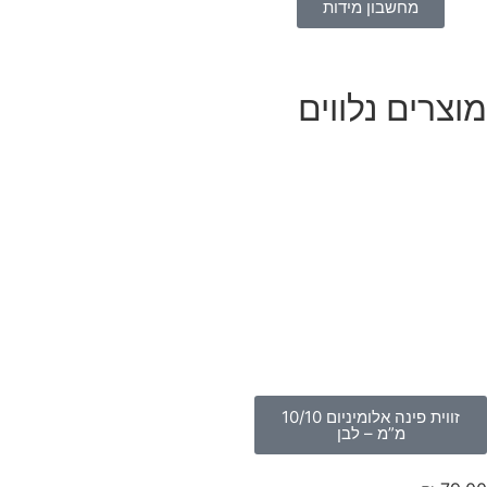
מחשבון מידות
וצרים נלווים
זווית פינה אלומיניום 10/10
מ”מ – לבן