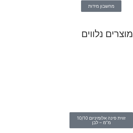
מחשבון מידות
וצרים נלווים
זווית פינה אלומיניום 10/10
מ”מ – לבן