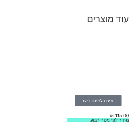
וד מוצרים
טפט פלמינגו ביער
₪
115.
יר לפי מטר רבוע