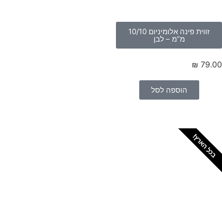
זווית פינה אלומיניום 10/10
מ”מ – לבן
₪
79.
הוספה לסל
כל הארץ!
צריכים מתקין מקצועי
לטפטים או פרקטים?
הזמנת מתקין