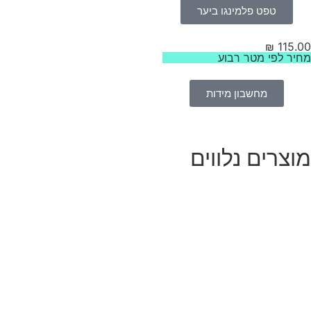
טפט פלמינגו ביער
₪
115.
יר לפי מטר רבוע
מחשבון מידות
וצרים נלווים