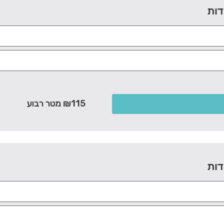
דות
₪115 מטר רבוע
דות