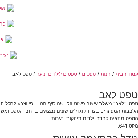
אול
פר
פר
יציר
עמוד הבית
/
חנות
/
טפטים
/
טפטים לילדים ונוער
/ טפט לאב
טפט לאב
טפט “לאב” משלב עיצוב פשוט ונקי שמוסיף המון יופי וצבע לחלל ה
הלבבות המפוזרים בצורות וגדלים שונים נמצאים ברחבי הטפט ומשולבים עם אותיות אנגליות
הטפט מתאים לחדרי ילדות תינוקות ונערות.
מקט 641.