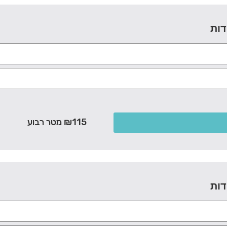
דות
₪115 מטר רבוע
דות