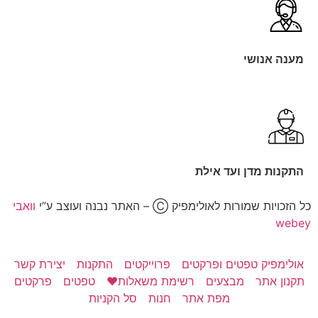
נושי
מדן ועד אילת
ת לאולימפיק Ⓒ – האתר נבנה ועוצב ע”י
וואבי
ק טפטים ופרקטים
פרוייקטים
התקנות
יצירת קשר
תר
מבצעים
רשימת משאלות❤️
טפטים
פרקטים
מפת אתר
חנות
סל הקניות