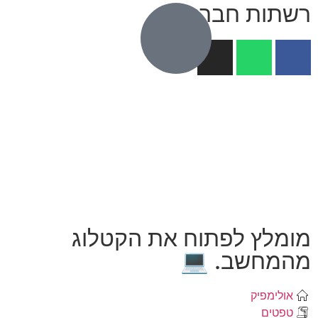
ת חברתיות
ץ לפתוח את הקטלוג
שב. 💻
פיק
ם