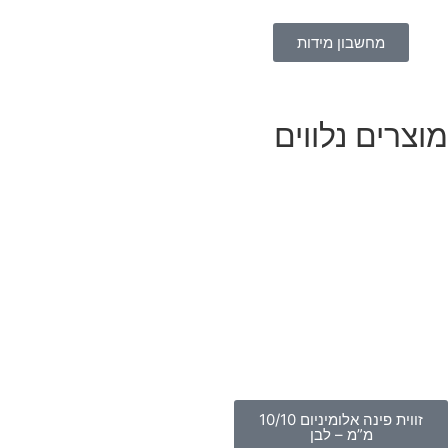
חשבון מידות
 נלווים
זווית פינה אלומיניום 10/10
מ”מ – לבן