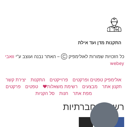
התקנות מדן ועד אילת
כל הזכויות שמורות לאולימפיק Ⓒ – האתר נבנה ועוצב ע”י
וואבי
webey
אולימפיק טפטים ופרקטים
פרוייקטים
התקנות
יצירת קשר
תקנון אתר
מבצעים
רשימת משאלות❤️
טפטים
פרקטים
מפת אתר
חנות
סל הקניות
רשתות חברתיות