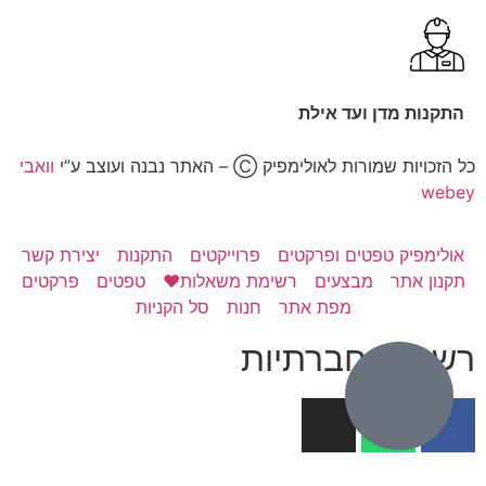
התקנות מדן ועד אילת
כל הזכויות שמורות לאולימפיק Ⓒ – האתר נבנה ועוצב ע”י
וואבי
webey
אולימפיק טפטים ופרקטים
פרוייקטים
התקנות
יצירת קשר
תקנון אתר
מבצעים
רשימת משאלות❤️
טפטים
פרקטים
מפת אתר
חנות
סל הקניות
רשתות חברתיות