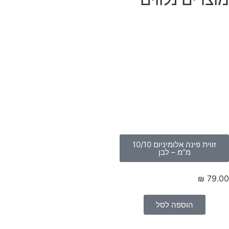
זווית פינה אלומיניום 10/10
מ”מ – לבן
₪
79.
הוספה לסל