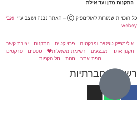
התקנות מדן ועד אילת
כל הזכויות שמורות לאולימפיק Ⓒ – האתר נבנה ועוצב ע”י
וואבי
webey
אולימפיק טפטים ופרקטים
פרוייקטים
התקנות
יצירת קשר
תקנון אתר
מבצעים
רשימת משאלות❤️
טפטים
פרקטים
מפת אתר
חנות
סל הקניות
רשתות חברתיות