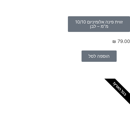
זווית פינה אלומיניום 10/10
מ”מ – לבן
₪
79
הוספה לסל
 הארץ!
צריכים מתקין מקצועי
לטפטים או פרקטים?