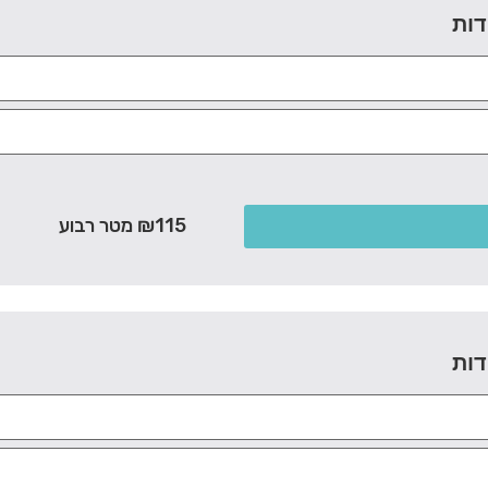
דות
₪115 מטר רבוע
דות