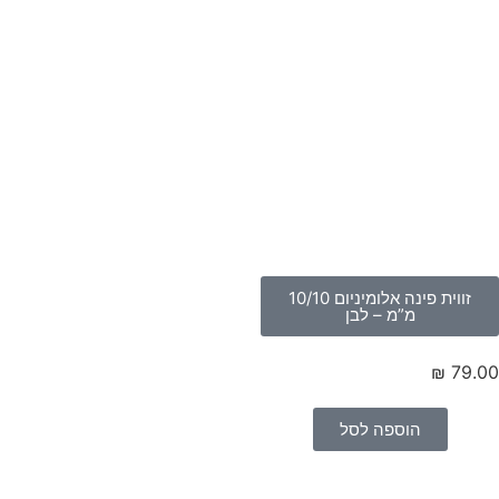
זווית פינה אלומיניום 10/10
מ”מ – לבן
₪
79.
הוספה לסל