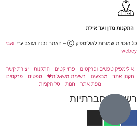
התקנות מדן ועד אילת
כל הזכויות שמורות לאולימפיק Ⓒ – האתר נבנה ועוצב ע”י
וואבי
webey
אולימפיק טפטים ופרקטים
פרוייקטים
התקנות
יצירת קשר
תקנון אתר
מבצעים
רשימת משאלות❤️
טפטים
פרקטים
מפת אתר
חנות
סל הקניות
רשתות חברתיות