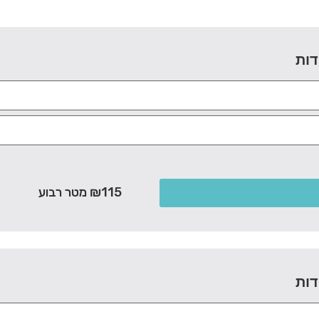
דות
₪115 מטר רבוע
דות