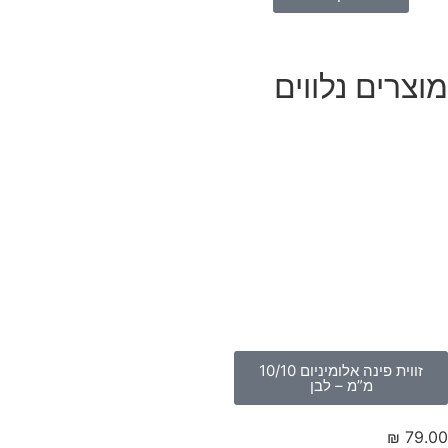
וצרים נלווים
זווית פינה אלומיניום 10/10
מ”מ – לבן
₪
79.