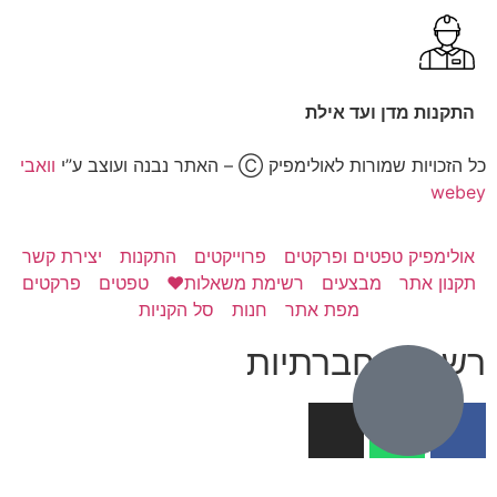
התקנות מדן ועד אילת
כל הזכויות שמורות לאולימפיק Ⓒ – האתר נבנה ועוצב ע”י
וואבי
webey
אולימפיק טפטים ופרקטים
פרוייקטים
התקנות
יצירת קשר
תקנון אתר
מבצעים
רשימת משאלות❤️
טפטים
פרקטים
מפת אתר
חנות
סל הקניות
רשתות חברתיות