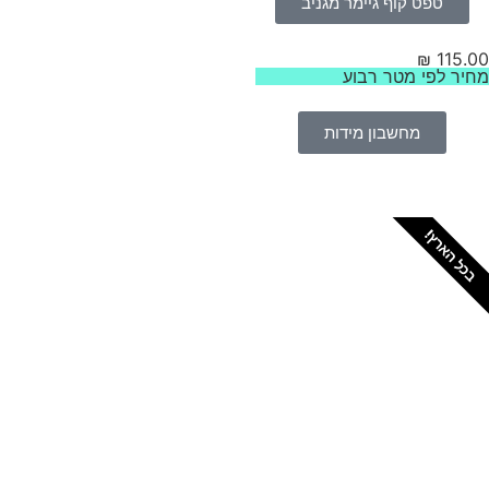
טפט קוף גיימר מגניב
₪
115.
יר לפי מטר רבוע
מחשבון מידות
כל הארץ!
צריכים מתקין מקצועי
לטפטים או פרקטים?
הזמנת מתקין