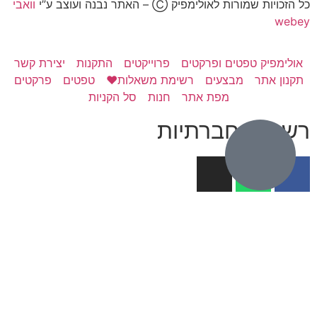
כל הזכויות שמורות לאולימפיק Ⓒ – האתר נבנה ועוצב ע”י
וואבי
webey
אולימפיק טפטים ופרקטים
פרוייקטים
התקנות
יצירת קשר
תקנון אתר
מבצעים
רשימת משאלות❤️
טפטים
פרקטים
מפת אתר
חנות
סל הקניות
רשתות חברתיות