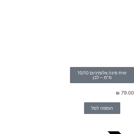
זווית פינה אלומיניום 10/10
מ”מ – לבן
₪
79.
הוספה לסל