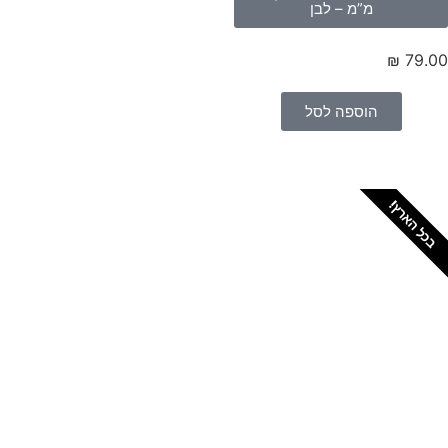
מ”מ – לבן
₪
79.
הוספה לסל
כל הארץ!
צריכים מתקין מקצועי
לטפטים או פרקטים?
הזמנת מתקין