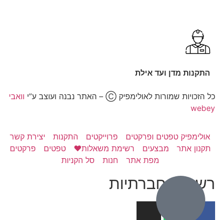
התקנות מדן ועד אילת
כל הזכויות שמורות לאולימפיק Ⓒ – האתר נבנה ועוצב ע”י
וואבי
webey
אולימפיק טפטים ופרקטים
פרוייקטים
התקנות
יצירת קשר
תקנון אתר
מבצעים
רשימת משאלות❤️
טפטים
פרקטים
מפת אתר
חנות
סל הקניות
רשתות חברתיות