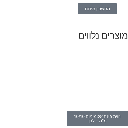
מחשבון מידות
וצרים נלווים
זווית פינה אלומיניום 10/10
מ”מ – לבן