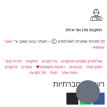
התקנות מדן ועד אילת
כל הזכויות שמורות לאולימפיק Ⓒ – האתר נבנה ועוצב ע”י
וואבי
webey
אולימפיק טפטים ופרקטים
פרוייקטים
התקנות
יצירת קשר
תקנון אתר
מבצעים
רשימת משאלות❤️
טפטים
פרקטים
מפת אתר
חנות
סל הקניות
רשתות חברתיות