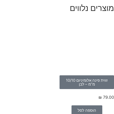
וצרים נלווים
זווית פינה אלומיניום 10/10
מ”מ – לבן
₪
79.
הוספה לסל