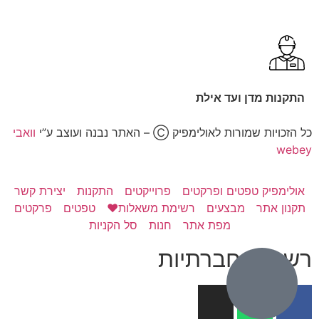
התקנות מדן ועד אילת
כל הזכויות שמורות לאולימפיק Ⓒ – האתר נבנה ועוצב ע”י
וואבי
webey
אולימפיק טפטים ופרקטים
פרוייקטים
התקנות
יצירת קשר
תקנון אתר
מבצעים
רשימת משאלות❤️
טפטים
פרקטים
מפת אתר
חנות
סל הקניות
רשתות חברתיות