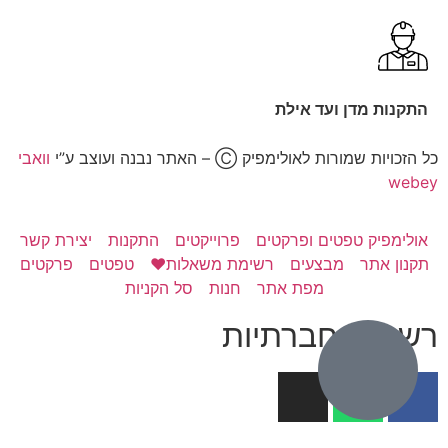
התקנות מדן ועד אילת
כל הזכויות שמורות לאולימפיק Ⓒ – האתר נבנה ועוצב ע”י
וואבי
webey
אולימפיק טפטים ופרקטים
פרוייקטים
התקנות
יצירת קשר
תקנון אתר
מבצעים
רשימת משאלות❤️
טפטים
פרקטים
מפת אתר
חנות
סל הקניות
רשתות חברתיות