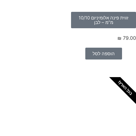
זווית פינה אלומיניום 10/10
מ”מ – לבן
₪
79.
הוספה לסל
כל הארץ!
צריכים מתקין מקצועי
לטפטים או פרקטים?
הזמנת מתקין