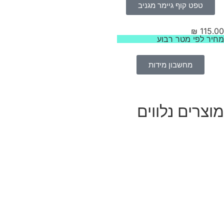
טפט קוף גיימר מגניב
₪
115.
יר לפי מטר רבוע
מחשבון מידות
וצרים נלווים