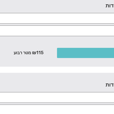
דות
₪115 מטר רבוע
דות