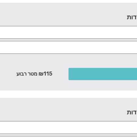
דות
₪115 מטר רבוע
דות