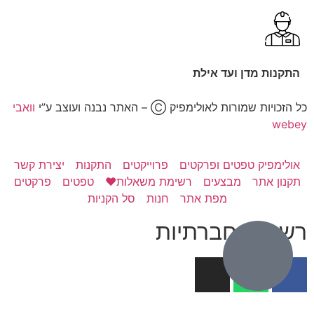
התקנות מדן ועד אילת
כל הזכויות שמורות לאולימפיק Ⓒ – האתר נבנה ועוצב ע”י
וואבי
webey
אולימפיק טפטים ופרקטים
פרוייקטים
התקנות
יצירת קשר
תקנון אתר
מבצעים
רשימת משאלות❤️
טפטים
פרקטים
מפת אתר
חנות
סל הקניות
רשתות חברתיות