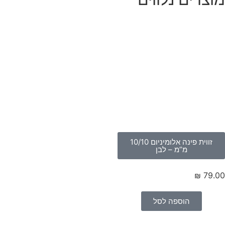
זווית פינה אלומיניום 10/10
מ”מ – לבן
₪
79.
הוספה לסל