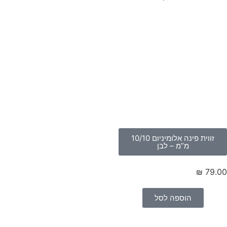
זווית פינה אלומיניום 10/10
מ”מ – לבן
₪
79.
הוספה לסל