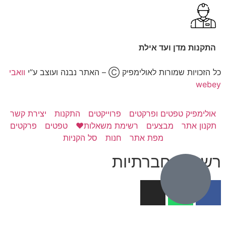
התקנות מדן ועד אילת
כל הזכויות שמורות לאולימפיק Ⓒ – האתר נבנה ועוצב ע”י
וואבי
webey
אולימפיק טפטים ופרקטים
פרוייקטים
התקנות
יצירת קשר
תקנון אתר
מבצעים
רשימת משאלות❤️
טפטים
פרקטים
מפת אתר
חנות
סל הקניות
רשתות חברתיות