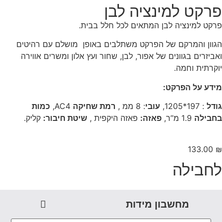
רקט למינציה לבן
קט למינציה לבן המתאים לכל חלל בבית.
וון והמרקם של הפרקט משתלבים באופן מושלם עם רהיטים
ביזרים בגוונים של אפור, לבן, שחור ועץ אלון ומשרים אווירה
קרתית וחמה.
דע על הפרקט:
דל
: 197*1205,
עובי
: 8 ממ ,
רמת שחיקה
AC4,
כמות
בילה
1.9 מ”ר,
פאזה:
פאזה היקפית ,
שיטת חיבור:
קליק.
133.00
חבילה
מחשבון מידות